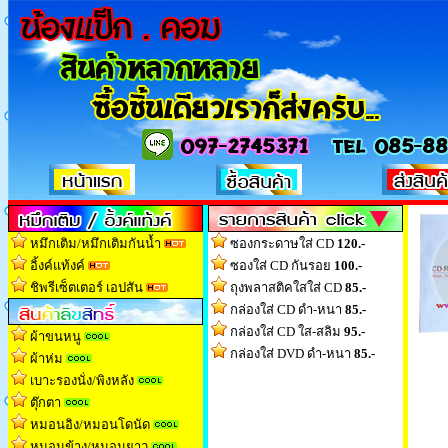
หมึกเติม/หมึกเติมกันน้ำ
ซองกระดาษใส่ CD
120.-
อิ้งค์แท้งค์
ซองใส่ CD กันรอย
100.-
ชิพรีเซ็ตเตอร์ เอปสัน
ถุงพลาสติคใสใส่ CD
85.-
กล่องใส่ CD ดำ-หนา
85.-
กล่องใส่ CD ใส-สลิม
95.-
ผ้าขนหนู
กล่องใส่ DVD ดำ-หนา
85.-
ผ้าห่ม
เบาะรองนั่ง/พิงหลัง
ตุ๊กตา
หมอนอิง/หมอนโดนัด
หมอนข้าง/หมอนยาว