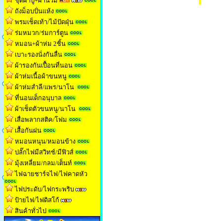
ชุดผ้าปู+ผ้านวม
ถังม็อบปั่นแห้ง
พรมเช็ดเท้า/ไม้ปัดฝุ่น
ร่มหมวก/ร่มการ์ตูน
หมอน+ผ้าห่ม 2ชิ้น
เบาะรองนั่งกันลื่น
ผ้ารองกันเปื้อนที่นอน
ผ้าห่มเนื้อผ้าขนหน
ู
ผ้าห่มสำลี/แพร/นาโน
ที่นอนเด็กอนุบาล
ผ้าเช็ดตัวขนหนู/นาโน
เสื่อพลากสติค/โฟม
เสื้อกันฝน
หมอนหนุน/หมอนข้าง
ปลั๊กไฟมีสวิทช์/มีฟิวส์
มุ้งเหลี่ยม/กลม/เต็นท
์
ไฟฉายชาร์จไฟ/ไฟคาดหัว
ไฟประดับ/ไฟกระพริบ
ป้ายไฟ/ไฟดิสโก้
สินค้าทั่วไป