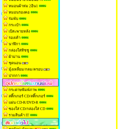
หมอนผ้าห่ม 2อิน1
หมอนรองคอ
ร่มพับ
กระเป๋า
เป้สะพายหลัง
รองเท้า
นาฬิกา
กล่องใส่ทิชช
ู
ผ้าม่าน
ชุดนอน
มุ้งเหลี่ยม/กลม/ครอบ
ปากกา
กระดาษพิมพ์ภาพ
สติ๊กเกอร์ CD/สติ๊กเกอร์
แผ่น CD-R/DVD-R
ซองใส่ CD/กล่องใส่ CD
รวมสินค้า IT