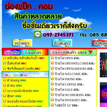
หมึกเติม/หมึกเติมกันน้ำ
ป้ายไฟ OPEN
450.-
อิ้งค์แท้งค์
ป้ายไฟ OPENWELCOME
450.-
ชิพรีเซ็ตเตอร์ เอปสัน
ป้ายไฟ OPEN24HOURS
450.-
ป้ายไฟ WELCOME
450.-
ป้ายไฟ PHONE
450.-
ผ้าขนหนู
ป้ายไฟ COFFEE
450.-
ผ้าห่ม
ป้ายไฟ SALE
450.-
เบาะรองนั่ง/พิงหลัง
ป้ายไฟ NO SMOKING
450.-
ตุ๊กตา
ป้ายไฟ INTERNET
450.-
หมอนอิง/หมอนโดนัด
ไฟดิสโก้ 10"
990.-
หมอนข้าง/หมอนยาว