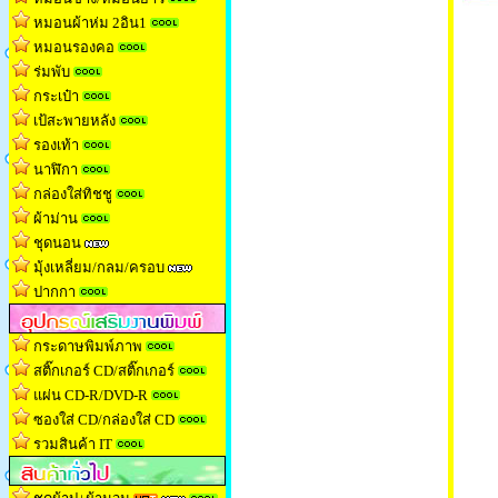
หมอนผ้าห่ม 2อิน1
หมอนรองคอ
ร่มพับ
กระเป๋า
เป้สะพายหลัง
รองเท้า
นาฬิกา
กล่องใส่ทิชช
ู
ผ้าม่าน
ชุดนอน
มุ้งเหลี่ยม/กลม/ครอบ
ปากกา
กระดาษพิมพ์ภาพ
สติ๊กเกอร์ CD/สติ๊กเกอร์
แผ่น CD-R/DVD-R
ซองใส่ CD/กล่องใส่ CD
รวมสินค้า IT