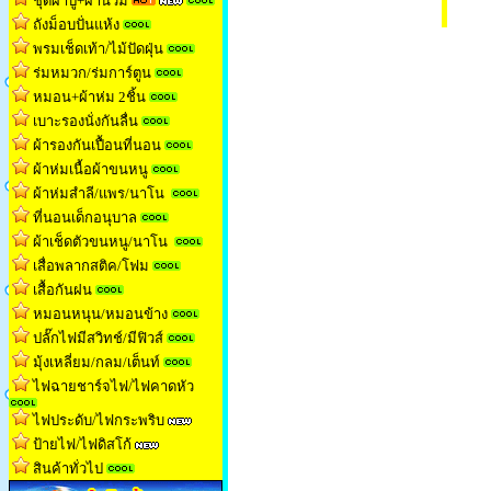
ชุดผ้าปู+ผ้านวม
ถังม็อบปั่นแห้ง
พรมเช็ดเท้า/ไม้ปัดฝุ่น
ร่มหมวก/ร่มการ์ตูน
หมอน+ผ้าห่ม 2ชิ้น
เบาะรองนั่งกันลื่น
ผ้ารองกันเปื้อนที่นอน
ผ้าห่มเนื้อผ้าขนหน
ู
ผ้าห่มสำลี/แพร/นาโน
ที่นอนเด็กอนุบาล
ผ้าเช็ดตัวขนหนู/นาโน
เสื่อพลากสติค/โฟม
เสื้อกันฝน
หมอนหนุน/หมอนข้าง
ปลั๊กไฟมีสวิทช์/มีฟิวส์
มุ้งเหลี่ยม/กลม/เต็นท
์
ไฟฉายชาร์จไฟ/ไฟคาดหัว
ไฟประดับ/ไฟกระพริบ
ป้ายไฟ/ไฟดิสโก้
สินค้าทั่วไป