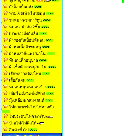
ชุดผ้าปู+ผ้านวม
ถังม็อบปั่นแห้ง
พรมเช็ดเท้า/ไม้ปัดฝุ่น
ร่มหมวก/ร่มการ์ตูน
หมอน+ผ้าห่ม 2ชิ้น
เบาะรองนั่งกันลื่น
ผ้ารองกันเปื้อนที่นอน
ผ้าห่มเนื้อผ้าขนหน
ู
ผ้าห่มสำลี/แพร/นาโน
ที่นอนเด็กอนุบาล
ผ้าเช็ดตัวขนหนู/นาโน
เสื่อพลากสติค/โฟม
เสื้อกันฝน
หมอนหนุน/หมอนข้าง
ปลั๊กไฟมีสวิทช์/มีฟิวส์
มุ้งเหลี่ยม/กลม/เต็นท
์
ไฟฉายชาร์จไฟ/ไฟคาดหัว
ไฟประดับ/ไฟกระพริบ
ป้ายไฟ/ไฟดิสโก้
สินค้าทั่วไป