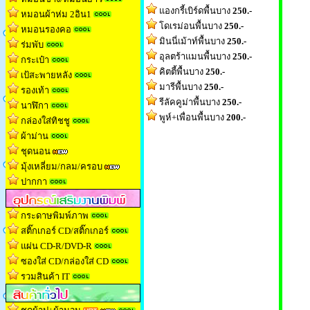
แองกรี้เบิร์ดพื้นบาง
250.-
หมอนผ้าห่ม 2อิน1
โดเรม่อนพื้นบาง
250.-
หมอนรองคอ
มินนี่เม้าท์พื้นบาง
250.-
ร่มพับ
อุลตร้าแมนพื้นบาง
250.-
กระเป๋า
คิตตี้พื้นบาง
250.-
เป้สะพายหลัง
มารีพื้นบาง
250.-
รองเท้า
รีลัคคูม่าพื้นบาง
250.-
นาฬิกา
พูห์+เพื่อนพื้นบาง
200.-
กล่องใส่ทิชช
ู
ผ้าม่าน
ชุดนอน
มุ้งเหลี่ยม/กลม/ครอบ
ปากกา
กระดาษพิมพ์ภาพ
สติ๊กเกอร์ CD/สติ๊กเกอร์
แผ่น CD-R/DVD-R
ซองใส่ CD/กล่องใส่ CD
รวมสินค้า IT