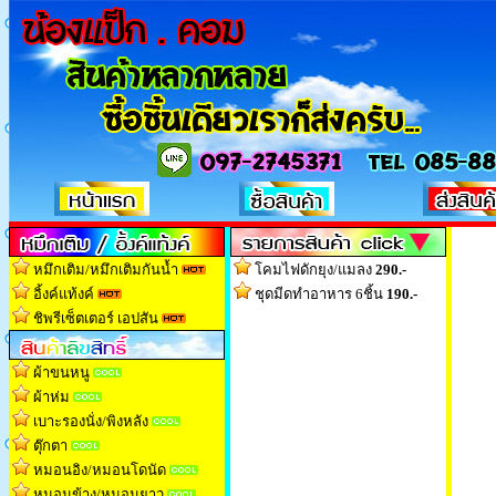
หมึกเติม/หมึกเติมกันน้ำ
โคมไฟดักยุง/แมลง
290.-
อิ้งค์แท้งค์
ชุดมีดทำอาหาร 6ชิ้น
190.-
ชิพรีเซ็ตเตอร์ เอปสัน
ผ้าขนหนู
ผ้าห่ม
เบาะรองนั่ง/พิงหลัง
ตุ๊กตา
หมอนอิง/หมอนโดนัด
หมอนข้าง/หมอนยาว