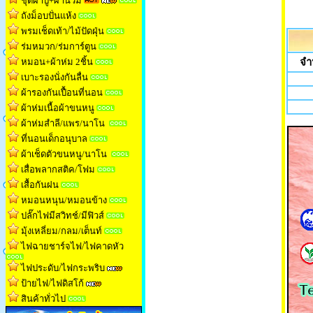
ชุดผ้าปู+ผ้านวม
ถังม็อบปั่นแห้ง
พรมเช็ดเท้า/ไม้ปัดฝุ่น
ร่มหมวก/ร่มการ์ตูน
หมอน+ผ้าห่ม 2ชิ้น
จำ
เบาะรองนั่งกันลื่น
ผ้ารองกันเปื้อนที่นอน
ผ้าห่มเนื้อผ้าขนหน
ู
ผ้าห่มสำลี/แพร/นาโน
ที่นอนเด็กอนุบาล
ผ้าเช็ดตัวขนหนู/นาโน
เสื่อพลากสติค/โฟม
เสื้อกันฝน
หมอนหนุน/หมอนข้าง
ปลั๊กไฟมีสวิทช์/มีฟิวส์
มุ้งเหลี่ยม/กลม/เต็นท
์
ไฟฉายชาร์จไฟ/ไฟคาดหัว
ไฟประดับ/ไฟกระพริบ
ป้ายไฟ/ไฟดิสโก้
สินค้าทั่วไป