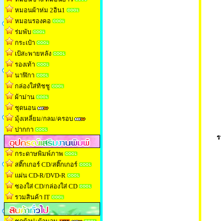
หมอนผ้าห่ม 2อิน1
หมอนรองคอ
ร่มพับ
กระเป๋า
เป้สะพายหลัง
รองเท้า
นาฬิกา
กล่องใส่ทิชช
ู
ผ้าม่าน
ชุดนอน
มุ้งเหลี่ยม/กลม/ครอบ
ปากกา
ร
กระดาษพิมพ์ภาพ
สติ๊กเกอร์ CD/สติ๊กเกอร์
แผ่น CD-R/DVD-R
ซองใส่ CD/กล่องใส่ CD
รวมสินค้า IT