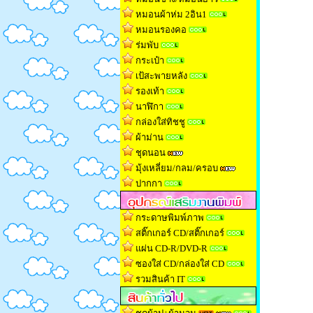
หมอนผ้าห่ม 2อิน1
หมอนรองคอ
ร่มพับ
กระเป๋า
เป้สะพายหลัง
รองเท้า
นาฬิกา
กล่องใส่ทิชช
ู
ผ้าม่าน
ชุดนอน
มุ้งเหลี่ยม/กลม/ครอบ
ปากกา
กระดาษพิมพ์ภาพ
สติ๊กเกอร์ CD/สติ๊กเกอร์
แผ่น CD-R/DVD-R
ซองใส่ CD/กล่องใส่ CD
รวมสินค้า IT