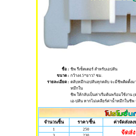
ชื่อ :
ชิพ รีเซ็ตเตอร์ สำหรับเอปสัน
ขนาด :
กว้าง4.5*ยาว7 ซม.
รายละเอียด :
ตลับหมึกเอปสันทุกตลับ จะมีชิพติดตั้งมาท
หมึกใน
ชิพ ให้กลับเป็นค่าเริ่มต้นพร้อมใช้งาน 
เอ-ปสัน หากไม่เคลียร์ค่าน้ำหมึก
จำนวนชิ้น
ราคา/ชิ้น
ค่าจัดส่งลง
1
250
จัดส่ง
3
230