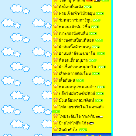
ชุดผ้าปู+ผ้านวม
ถังม็อบปั่นแห้ง
พรมเช็ดเท้า/ไม้ปัดฝุ่น
ร่มหมวก/ร่มการ์ตูน
หมอน+ผ้าห่ม 2ชิ้น
เบาะรองนั่งกันลื่น
ผ้ารองกันเปื้อนที่นอน
ผ้าห่มเนื้อผ้าขนหน
ู
ผ้าห่มสำลี/แพร/นาโน
ที่นอนเด็กอนุบาล
ผ้าเช็ดตัวขนหนู/นาโน
เสื่อพลากสติค/โฟม
เสื้อกันฝน
หมอนหนุน/หมอนข้าง
ปลั๊กไฟมีสวิทช์/มีฟิวส์
มุ้งเหลี่ยม/กลม/เต็นท
์
ไฟฉายชาร์จไฟ/ไฟคาดหัว
ไฟประดับ/ไฟกระพริบ
ป้ายไฟ/ไฟดิสโก้
สินค้าทั่วไป