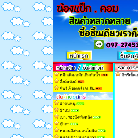
หมึกเติม/หมึกเติมกันน้ำ
ชิพรีเซ็ต
อิ้งค์แท้งค์
ชิพรีเซ็ตเตอร์ เอปสัน
ผ้าขนหนู
ผ้าห่ม
เบาะรองนั่ง/พิงหลัง
ตุ๊กตา
หมอนอิง/หมอนโดนัด
หมอนข้าง/หมอนยาว