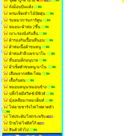
ชุดผ้าปู+ผ้านวม
ถังม็อบปั่นแห้ง
พรมเช็ดเท้า/ไม้ปัดฝุ่น
ร่มหมวก/ร่มการ์ตูน
หมอน+ผ้าห่ม 2ชิ้น
เบาะรองนั่งกันลื่น
ผ้ารองกันเปื้อนที่นอน
ผ้าห่มเนื้อผ้าขนหน
ู
ผ้าห่มสำลี/แพร/นาโน
ที่นอนเด็กอนุบาล
ผ้าเช็ดตัวขนหนู/นาโน
เสื่อพลากสติค/โฟม
เสื้อกันฝน
หมอนหนุน/หมอนข้าง
ปลั๊กไฟมีสวิทช์/มีฟิวส์
มุ้งเหลี่ยม/กลม/เต็นท
์
ไฟฉายชาร์จไฟ/ไฟคาดหัว
ไฟประดับ/ไฟกระพริบ
ป้ายไฟ/ไฟดิสโก้
สินค้าทั่วไป