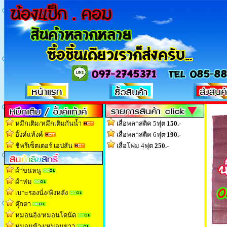
หมึกเติม/หมึกเติมกันน้ำ
เสื่อพลาสติค 5ฟุต
150.-
อิ้งค์แท้งค์
เสื่อพลาสติค 6ฟุต
190.-
ชิพรีเซ็ตเตอร์ เอปสัน
เสื่อโฟม 4ฟุต
250.-
ผ้าขนหนู
ผ้าห่ม
เบาะรองนั่ง/พิงหลัง
ตุ๊กตา
หมอนอิง/หมอนโดนัด
หมอนข้าง/หมอนยาว