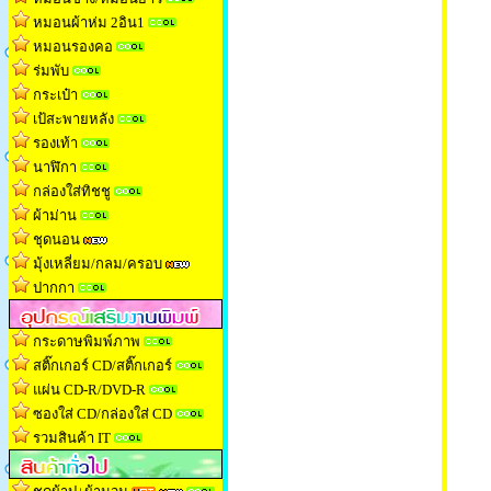
หมอนผ้าห่ม 2อิน1
หมอนรองคอ
ร่มพับ
กระเป๋า
เป้สะพายหลัง
รองเท้า
นาฬิกา
กล่องใส่ทิชช
ู
ผ้าม่าน
ชุดนอน
มุ้งเหลี่ยม/กลม/ครอบ
ปากกา
กระดาษพิมพ์ภาพ
สติ๊กเกอร์ CD/สติ๊กเกอร์
แผ่น CD-R/DVD-R
ซองใส่ CD/กล่องใส่ CD
รวมสินค้า IT