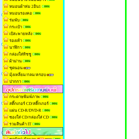
หมอนผ้าห่ม 2อิน1
หมอนรองคอ
ร่มพับ
กระเป๋า
เป้สะพายหลัง
รองเท้า
นาฬิกา
กล่องใส่ทิชช
ู
ผ้าม่าน
ชุดนอน
มุ้งเหลี่ยม/กลม/ครอบ
ปากกา
กระดาษพิมพ์ภาพ
สติ๊กเกอร์ CD/สติ๊กเกอร์
แผ่น CD-R/DVD-R
ซองใส่ CD/กล่องใส่ CD
รวมสินค้า IT