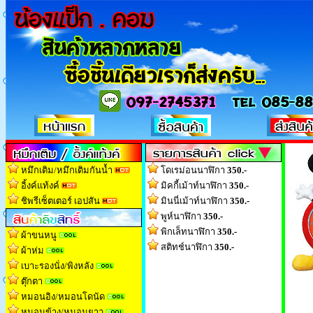
หมึกเติม/หมึกเติมกันน้ำ
โดเรม่อนนาฬิกา
350.-
อิ้งค์แท้งค์
มิคกี้เม้าท์นาฬิกา
350.-
ชิพรีเซ็ตเตอร์ เอปสัน
มินนี่เม้าท์นาฬิกา
350.-
พูห์นาฬิกา
350.-
พิกเล็ทนาฬิกา
350.-
ผ้าขนหนู
สติทช์นาฬิกา
350.-
ผ้าห่ม
เบาะรองนั่ง/พิงหลัง
ตุ๊กตา
หมอนอิง/หมอนโดนัด
หมอนข้าง/หมอนยาว