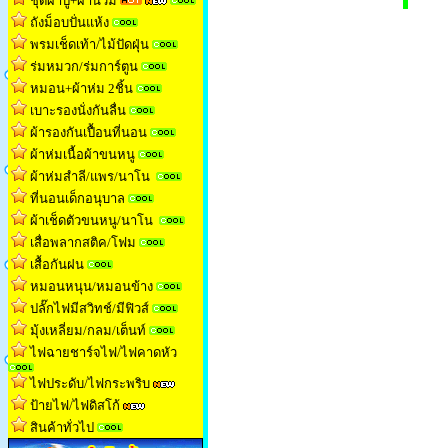
ชุดผ้าปู+ผ้านวม
ถังม็อบปั่นแห้ง
พรมเช็ดเท้า/ไม้ปัดฝุ่น
ร่มหมวก/ร่มการ์ตูน
หมอน+ผ้าห่ม 2ชิ้น
เบาะรองนั่งกันลื่น
ผ้ารองกันเปื้อนที่นอน
ผ้าห่มเนื้อผ้าขนหน
ู
ผ้าห่มสำลี/แพร/นาโน
ที่นอนเด็กอนุบาล
ผ้าเช็ดตัวขนหนู/นาโน
เสื่อพลากสติค/โฟม
เสื้อกันฝน
หมอนหนุน/หมอนข้าง
ปลั๊กไฟมีสวิทช์/มีฟิวส์
มุ้งเหลี่ยม/กลม/เต็นท
์
ไฟฉายชาร์จไฟ/ไฟคาดหัว
ไฟประดับ/ไฟกระพริบ
ป้ายไฟ/ไฟดิสโก้
สินค้าทั่วไป