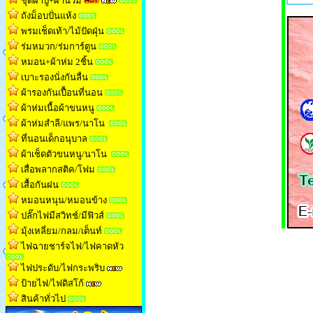
ชุดผ้าปู+ผ้านวม
ถังม็อบปั่นแห้ง
พรมเช็ดเท้า/ไม้ปัดฝุ่น
ร่มหมวก/ร่มการ์ตูน
หมอน+ผ้าห่ม 2ชิ้น
เบาะรองนั่งกันลื่น
ผ้ารองกันเปื้อนที่นอน
ผ้าห่มเนื้อผ้าขนหน
ู
ผ้าห่มสำลี/แพร/นาโน
ที่นอนเด็กอนุบาล
ผ้าเช็ดตัวขนหนู/นาโน
เสื่อพลากสติค/โฟม
เสื้อกันฝน
หมอนหนุน/หมอนข้าง
ปลั๊กไฟมีสวิทช์/มีฟิวส์
มุ้งเหลี่ยม/กลม/เต็นท
์
ไฟฉายชาร์จไฟ/ไฟคาดหัว
ไฟประดับ/ไฟกระพริบ
ป้ายไฟ/ไฟดิสโก้
สินค้าทั่วไป