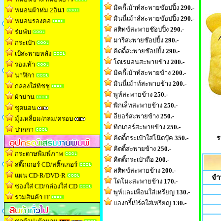
มิคกี้เม้าท์สะพายช๊อปปิ้ง
290.-
หมอนผ้าห่ม 2อิน1
มินนี่เม้าส์สะพายช๊อปปิ้ง
290.-
หมอนรองคอ
สติทช์สะพายช๊อปปิ้ง
290.-
ร่มพับ
มารีสะพายช๊อปปิ้ง
290.-
กระเป๋า
คิตตี้สะพายช๊อปปิ้ง
290.-
เป้สะพายหลัง
โดเรม่อนสะพายข้าง
200.-
รองเท้า
มิคกี้เม้าท์สะพายข้าง
200.-
นาฬิกา
มินนี่เม้าท์สะพายข้าง
200.-
กล่องใส่ทิชช
ู
พูห์สะพายข้าง
250.-
ผ้าม่าน
พิกเล็ทสะพายข้าง
250.-
ชุดนอน
อียอร์สะพายข้าง
250.-
มุ้งเหลี่ยม/กลม/ครอบ
ทิกเกอร์สะพายข้าง
250.-
ปากกา
คิตตี้กระเป๋าใส่โน๊ตบุ๊ค
350.-
ร
คิตตี้สะพายข้าง
250.-
กระดาษพิมพ์ภาพ
คิตตี้กระเป๋าถือ
200.-
สติ๊กเกอร์ CD/สติ๊กเกอร์
สติทช์สะพายข้าง
200.-
แผ่น CD-R/DVD-R
จำ
โดโมะสะพายข้าง
170.-
ซองใส่ CD/กล่องใส่ CD
พูห์และเพื่อนใส่เหรียญ
130.-
รวมสินค้า IT
แองกรี้เบิร์ดใส่เหรียญ
130.-