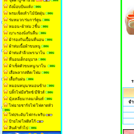
ชุดผ้าปู+ผ้านวม
ถังม็อบปั่นแห้ง
พรมเช็ดเท้า/ไม้ปัดฝุ่น
ร่มหมวก/ร่มการ์ตูน
หมอน+ผ้าห่ม 2ชิ้น
เบาะรองนั่งกันลื่น
ผ้ารองกันเปื้อนที่นอน
ผ้าห่มเนื้อผ้าขนหน
ู
ผ้าห่มสำลี/แพร/นาโน
ที่นอนเด็กอนุบาล
ผ้าเช็ดตัวขนหนู/นาโน
เสื่อพลากสติค/โฟม
เสื้อกันฝน
ร
หมอนหนุน/หมอนข้าง
ปลั๊กไฟมีสวิทช์/มีฟิวส์
มุ้งเหลี่ยม/กลม/เต็นท
์
จำ
ไฟฉายชาร์จไฟ/ไฟคาดหัว
ไฟประดับ/ไฟกระพริบ
ป้ายไฟ/ไฟดิสโก้
สินค้าทั่วไป