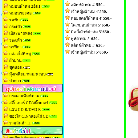
สติทช์ผ้าห่ม 4'
550.-
หมอนผ้าห่ม 2อิน1
เจ้าหญิงผ้าห่ม 4'
550.-
หมอนรองคอ
ทอยสตอรี่ผ้าห่ม 4'
550.-
ร่มพับ
โดเรม่อนผ้าห่ม 5'
650.-
กระเป๋า
มิคกี้เม้าท์ผ้าห่ม 5'
650.-
เป้สะพายหลัง
พูห์ผ้าห่ม 5'
650.-
รองเท้า
สติทช์ผ้าห่ม 5'
650.-
นาฬิกา
เจ้าหญิงผ้าห่ม 5'
650.-
กล่องใส่ทิชช
ู
ผ้าม่าน
ชุดนอน
มุ้งเหลี่ยม/กลม/ครอบ
ปากกา
กระดาษพิมพ์ภาพ
สติ๊กเกอร์ CD/สติ๊กเกอร์
แผ่น CD-R/DVD-R
ซองใส่ CD/กล่องใส่ CD
รวมสินค้า IT