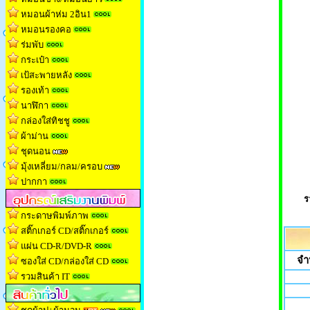
หมอนผ้าห่ม 2อิน1
หมอนรองคอ
ร่มพับ
กระเป๋า
เป้สะพายหลัง
รองเท้า
นาฬิกา
กล่องใส่ทิชช
ู
ผ้าม่าน
ชุดนอน
มุ้งเหลี่ยม/กลม/ครอบ
ปากกา
ร
กระดาษพิมพ์ภาพ
สติ๊กเกอร์ CD/สติ๊กเกอร์
แผ่น CD-R/DVD-R
จำ
ซองใส่ CD/กล่องใส่ CD
รวมสินค้า IT