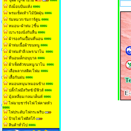
ชุดผ้าปู+ผ้านวม
ถังม็อบปั่นแห้ง
พรมเช็ดเท้า/ไม้ปัดฝุ่น
ร่มหมวก/ร่มการ์ตูน
หมอน+ผ้าห่ม 2ชิ้น
เบาะรองนั่งกันลื่น
ผ้ารองกันเปื้อนที่นอน
ผ้าห่มเนื้อผ้าขนหน
ู
ผ้าห่มสำลี/แพร/นาโน
ที่นอนเด็กอนุบาล
ผ้าเช็ดตัวขนหนู/นาโน
เสื่อพลากสติค/โฟม
เสื้อกันฝน
หมอนหนุน/หมอนข้าง
ปลั๊กไฟมีสวิทช์/มีฟิวส์
มุ้งเหลี่ยม/กลม/เต็นท
์
ไฟฉายชาร์จไฟ/ไฟคาดหัว
ไฟประดับ/ไฟกระพริบ
ป้ายไฟ/ไฟดิสโก้
สินค้าทั่วไป